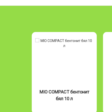
Бентонит
MIO COMPACT бентонит
л
бял 10 л