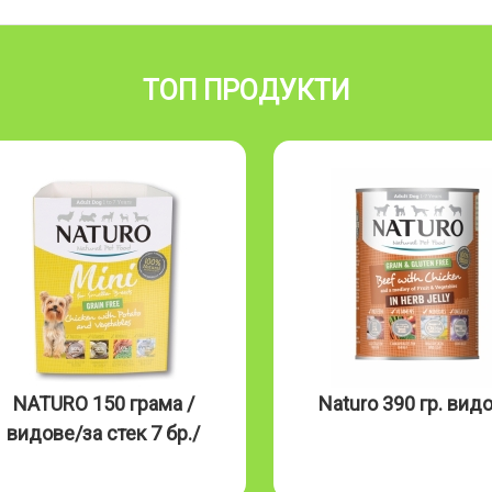
ТОП ПРОДУКТИ
NATURO 150 грама /
Naturo 390 гр. вид
видове/за стек 7 бр./