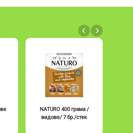
ове
NATURO 400 грама /
NAT
видове/ 7 бр./стек
Mous