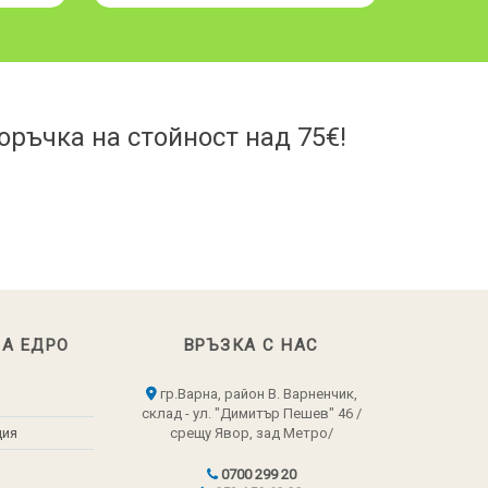
ръчка на стойност над 75€!
НА ЕДРО
ВРЪЗКА С НАС
гр.Варна, район В. Варненчик,
склад - ул. "Димитър Пешев" 46 /
ция
срещу Явор, зад Метро/
0700 299 20