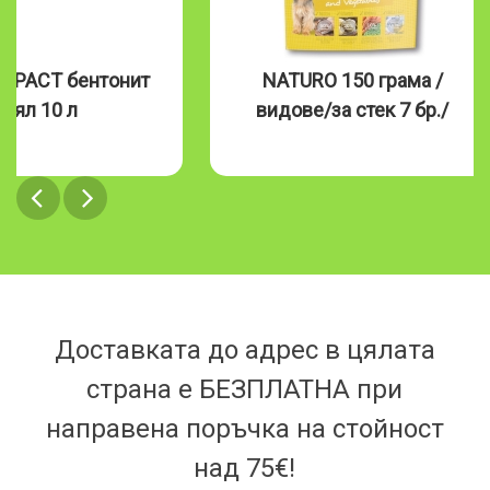
MPACT бентонит
NATURO 150 грама /
бял 10 л
видове/за стек 7 бр./
Доставката до адрес в цялата
страна е БЕЗПЛАТНА при
направена поръчка на стойност
над 75€!