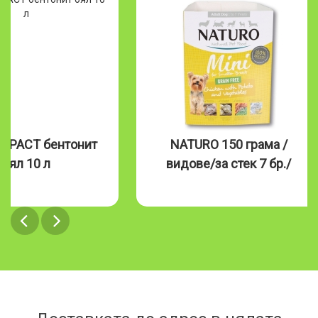
MPACT бентонит
NATURO 150 грама /
бял 10 л
видове/за стек 7 бр./