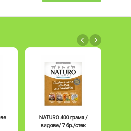
ове
NATURO 400 грама /
NAT
видове/ 7 бр./стек
Mous