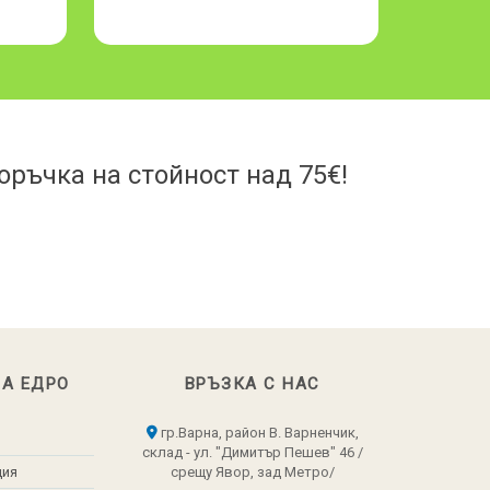
ръчка на стойност над 75€!
НА ЕДРО
ВРЪЗКА С НАС
гр.Варна, район В. Варненчик,
склад - ул. "Димитър Пешев" 46 /
ция
срещу Явор, зад Метро/