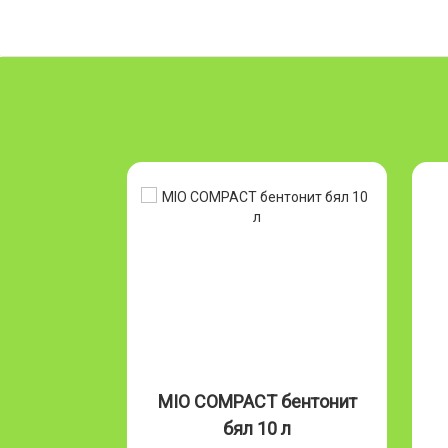
Бентонит
MIO COMPACT бентонит
л
бял 10 л