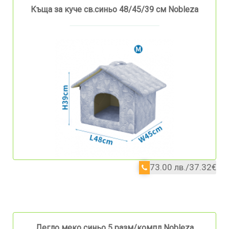
Къща за куче св.синьо 48/45/39 см Nobleza
73.00 лв./37.32€
Легло меко синьо 5 разм/компл Nobleza