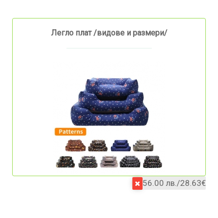
Легло плат /видове и размери/
56.00 лв./28.63€