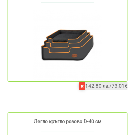
142.80 лв./73.01€
Легло кръгло розово D-40 см