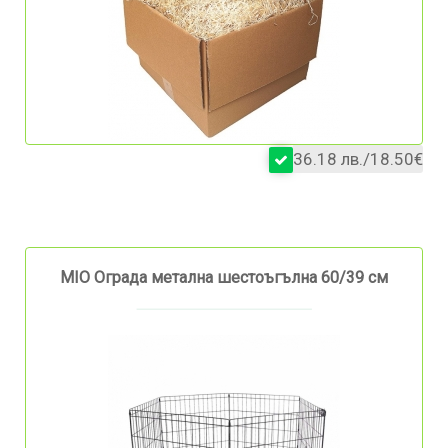
36.18 лв./18.50€
MIO Ограда метална шестоъгълна 60/39 см