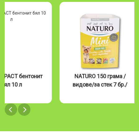
MPACT бентонит
NATURO 150 грама /
бял 10 л
видове/за стек 7 бр./