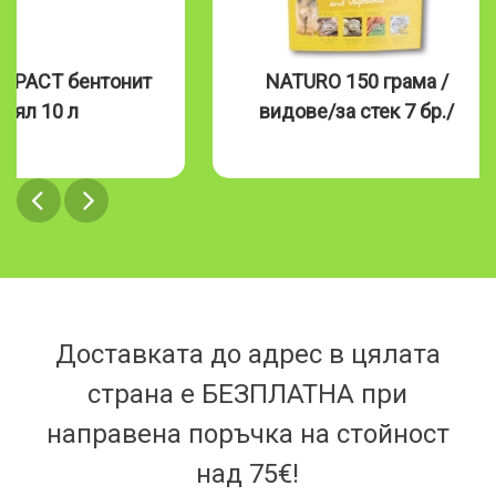
MPACT бентонит
NATURO 150 грама /
бял 10 л
видове/за стек 7 бр./
Доставката до адрес в цялата
страна е БЕЗПЛАТНА при
направена поръчка на стойност
над 75€!