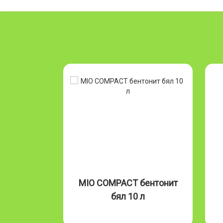
Бентонит
MIO COMPACT бентонит
л
бял 10 л