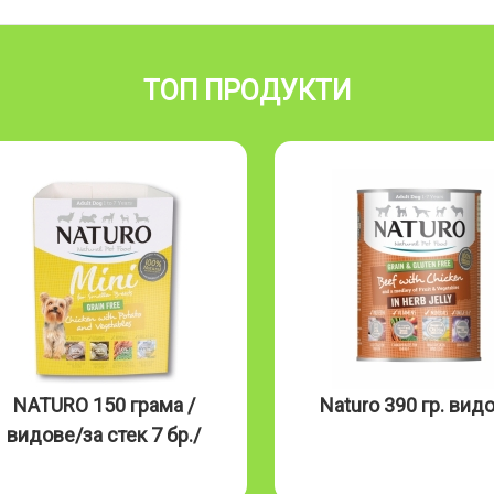
ТОП ПРОДУКТИ
NATURO 150 грама /
Naturo 390 гр. вид
видове/за стек 7 бр./