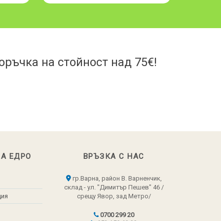
ръчка на стойност над 75€!
НА ЕДРО
ВРЪЗКА С НАС
гр.Варна, район В. Варненчик,
склад - ул. "Димитър Пешев" 46 /
ция
срещу Явор, зад Метро/
0700 299 20