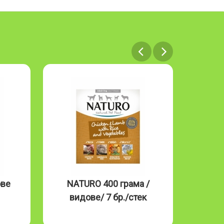
ове
NATURO 400 грама /
NAT
видове/ 7 бр./стек
Mous