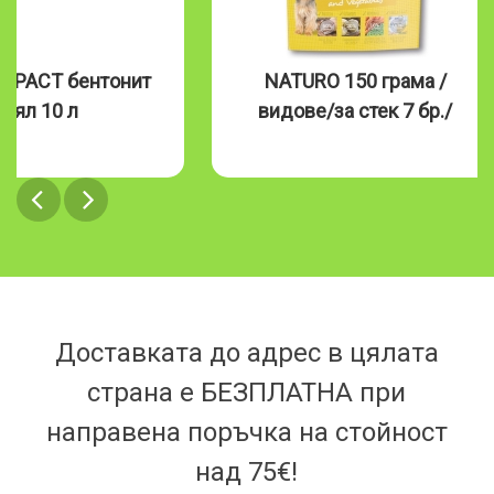
MPACT бентонит
NATURO 150 грама /
бял 10 л
видове/за стек 7 бр./
Доставката до адрес в цялата
страна е БЕЗПЛАТНА при
направена поръчка на стойност
над 75€!