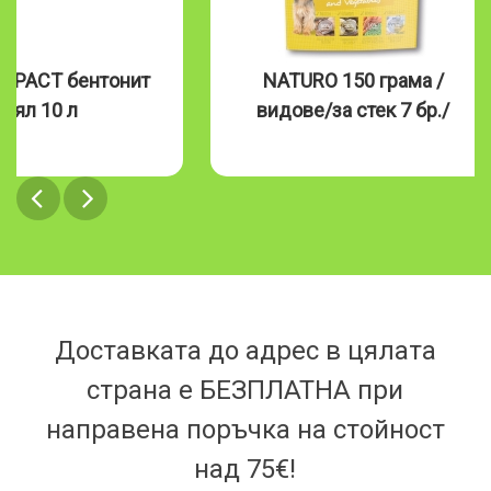
MPACT бентонит
NATURO 150 грама /
бял 10 л
видове/за стек 7 бр./
Доставката до адрес в цялата
страна е БЕЗПЛАТНА при
направена поръчка на стойност
над 75€!