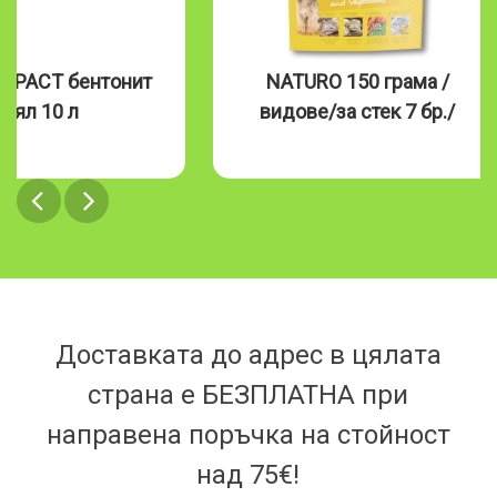
MPACT бентонит
NATURO 150 грама /
бял 10 л
видове/за стек 7 бр./
Доставката до адрес в цялата
страна е БЕЗПЛАТНА при
направена поръчка на стойност
над 75€!