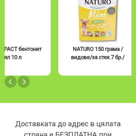
нит
NATURO 150 грама /
Natu
видове/за стек 7 бр./
Доставката до адрес в цялата
страна е БЕЗПЛАТНА при