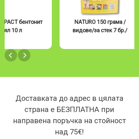
MPACT бентонит
NATURO 150 грама /
бял 10 л
видове/за стек 7 бр./
Доставката до адрес в цялата
страна е БЕЗПЛАТНА при
направена поръчка на стойност
над 75€!