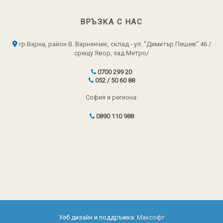
ВРЪЗКА С НАС
гр.Варна, район В. Варненчик, склад - ул. "Димитър Пешев" 46 /
срещу Явор, зад Метро/
0700 299 20
052 / 50 60 88
София и региона:
0890 110 988
Уеб дизайн и поддръжка:
Максофт