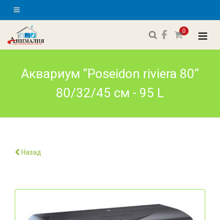
0
Аквариум “Poseidon riviera 80“
80/32/45 см - 95 L
Назад