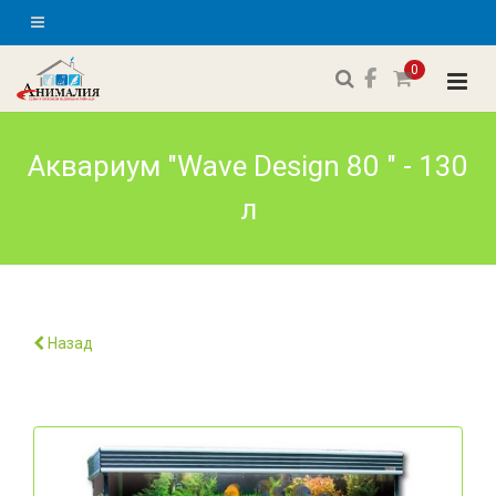
0
Аквариум "Wave Design 80 " - 130
л
Назад