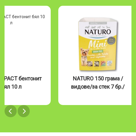
MPACT бентонит
NATURO 150 грама /
бял 10 л
видове/за стек 7 бр./