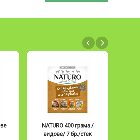
ове
NATURO 400 грама /
NAT
видове/ 7 бр./стек
Mous