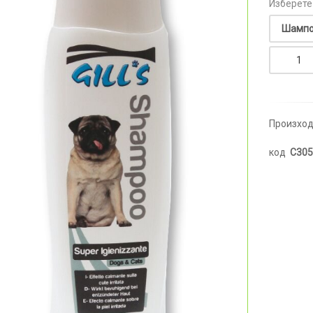
Изберете
Произход
код
C305