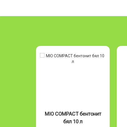
Бентонит
MIO COMPACT бентонит
л
бял 10 л