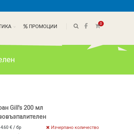
0
ТИКА
ПРОМОЦИИ
елен
н Gill's 200 мл
вовъзпалителен
 4.60 € / бр
Изчерпано количество