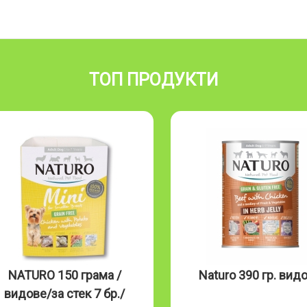
ТОП ПРОДУКТИ
NATURO 150 грама /
Naturo 390 гр. вид
видове/за стек 7 бр./