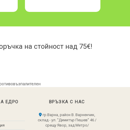
ръчка на стойност над 75€!
 противовъзпалителен
НА ЕДРО
ВРЪЗКА С НАС
гр.Варна, район В. Варненчик,
склад - ул. "Димитър Пешев" 46 /
ция
срещу Явор, зад Метро/