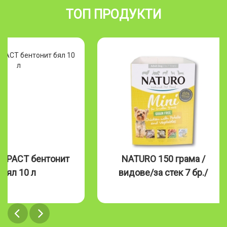
ТОП ПРОДУКТИ
MPACT бентонит
NATURO 150 грама /
бял 10 л
видове/за стек 7 бр./