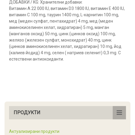
ДОБАВКИ / KG: Хранителни добавки:
Витамин А 22 000 IU, витамин D3 1800 IU, витамин E 400 IU,
витамин С 100 mg, таурин 1400 mg, L-карнитин 100 mg,
мед (меден сулфат, пентахидрат) 4 mg, мед (меден
аминокиселинен хелат, хидратиран) 5 mg, манган
(манганов оксид) 50 mg, цинк (цинков оксид) 100 mg,
желязо (железен сулфат, монохидрат) 40 mg, цинк
(цинков аминокиселинен хелат, хидратиран) 10 mg, йод
(калиев йодид) 4 mg, селен ( натриев селенит) 0,3 mg. С
естествени антиоксиданти.
ПРОДУКТИ
Актуализирани продукти