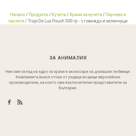
Начало
/
Продукти
/
Кучета
/
Храни за кучета
/
Паучове и
пастети
/ Tropi De Lux Pouch 500 гр - с говеждо и зеленчуци
ЗА АНИМАЛИЯ
Ние сме склад на едро за храни и аксесоари за домашни любимци.
Компанията внася стоки от редица водещи европейски
производители, на които сме изключителни представители за
България.