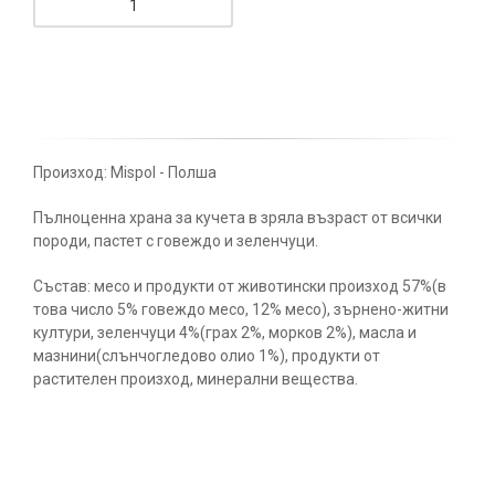
Произход: Mispol - Полша
Пълноценна храна за кучета в зряла възраст от всички
породи, пастет с говеждо и зеленчуци.
Състав: месо и продукти от животински произход 57%(в
това число 5% говеждо месо, 12% месо), зърнено-житни
култури, зеленчуци 4%(грах 2%, морков 2%), масла и
мазнини(слънчогледово олио 1%), продукти от
растителен произход, минерални вещества.