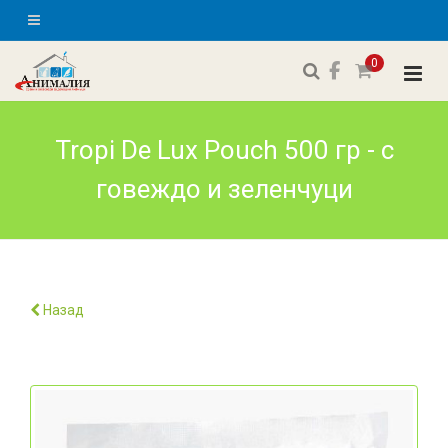
0
Tropi De Lux Pouch 500 гр - с
говеждо и зеленчуци
Назад