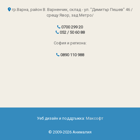
гр.Варна, район В. Варненчик, склад - ул. "Димитър Пешев" 46 /
срещу Явор, зад Метро/
0700 299 20
052 / 50 60 88
София и региона:
0890 110 988
Уеб дизайн и поддръжка:
Максофт
© 2009-2026 Анималия