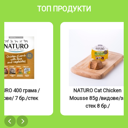
ТОП ПРОДУКТИ
TURO 400 грама /
NATURO Cat Chicken
дове/ 7 бр./стек
Mousse 85g /видове/за
стек 8 бр./