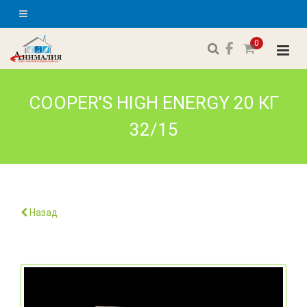
0
COOPER'S HIGH ENERGY 20 КГ
32/15
Назад