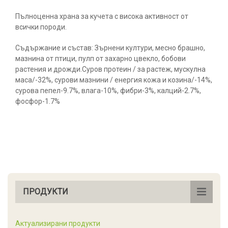
Пълноценна храна за кучета с висока активност от
всички породи.
Съдържание и състав: Зърнени култури, месно брашно,
мазнина от птици, пулп от захарно цвекло, бобови
растения и дрожди.Суров протеин / за растеж, мускулна
маса/-32%, сурови мазнини / енергия кожа и козина/-14%,
сурова пепел-9.7%, влага-10%, фибри-3%, калций-2.7%,
фосфор-1.7%
ПРОДУКТИ
Актуализирани продукти