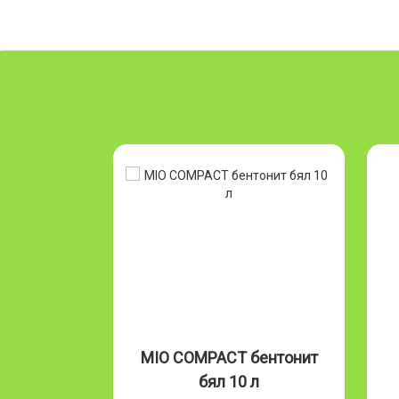
Бентонит
MIO COMPACT бентонит
л
бял 10 л