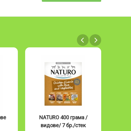
ове
NATURO 400 грама /
NAT
видове/ 7 бр./стек
Mous