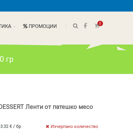
0
ТИКА
ПРОМОЦИИ
0 гр
 DESSERT Ленти от патешко месо
 3.32 € / бр
Изчерпано количество