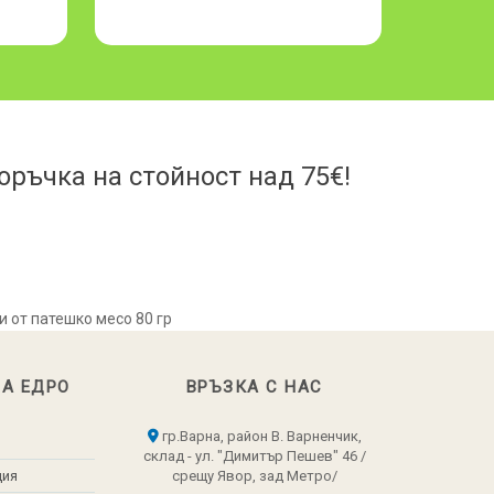
ръчка на стойност над 75€!
 от патешко месо 80 гр
НА ЕДРО
ВРЪЗКА С НАС
гр.Варна, район В. Варненчик,
склад - ул. "Димитър Пешев" 46 /
ция
срещу Явор, зад Метро/