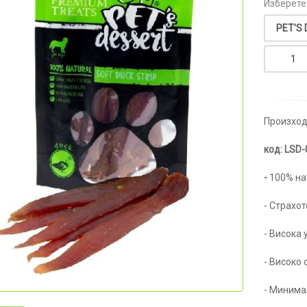
Изберете
Произход
код: LSD-
-
100% на
- Страхот
- Висока
- Високо
- Минима