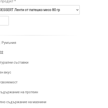
 продукт *
: Румъния
02
турални съставки
ен вкус
 усвояемост
 съдържание на протеин
лно съдържание на мазнини