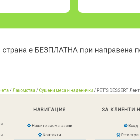
 страна е БЕЗПЛАТНА при направена по
чета
/
Лакомства
/
Сушени меса и наденички
/ PET'S DESSERT Ленти
НАВИГАЦИЯ
ЗА КЛИЕНТИ 
ни
Нашите зоомагазини
Вход
ни
Контакти
Регистра