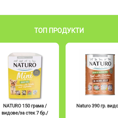
ТОП ПРОДУКТИ
NATURO 150 грама /
Naturo 390 гр. вид
видове/за стек 7 бр./