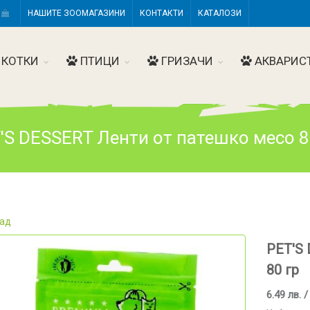
Н
НАШИТЕ ЗООМАГАЗИНИ
КОНТАКТИ
КАТАЛОЗИ
КОТКИ
ПТИЦИ
ГРИЗАЧИ
АКВАРИС
'S DESSERT Ленти от патешко месо 8
ад
PET'S
80 гр
6.49 лв. /