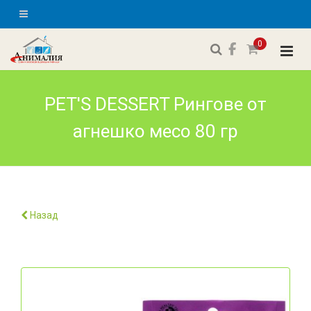
0
PET'S DESSERT Рингове от
агнешко месо 80 гр
Назад