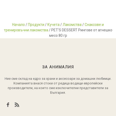
Начало
/
Продукти
/
Кучета
/
Лакомства
/
Снаксове и
тренировъчни лакомства
/ PET'S DESSERT Рингове от агнешко
месо 80 гр
ЗА АНИМАЛИЯ
Ние сме склад на едро за храни и аксесоари за домашни любимци.
Компанията внася стоки от редица водещи европейски
производители, на които сме изключителни представители за
България.