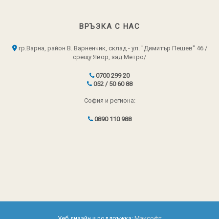
ВРЪЗКА С НАС
гр.Варна, район В. Варненчик, склад - ул. "Димитър Пешев" 46 /
срещу Явор, зад Метро/
0700 299 20
052 / 50 60 88
София и региона:
0890 110 988
Уеб дизайн и поддръжка:
Максофт