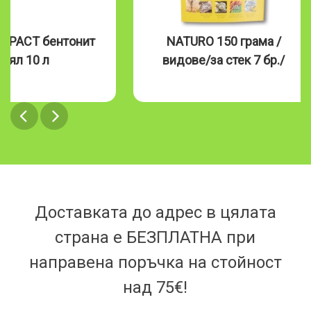
MPACT бентонит
NATURO 150 грама /
бял 10 л
видове/за стек 7 бр./
Доставката до адрес в цялата
страна е БЕЗПЛАТНА при
направена поръчка на стойност
над 75€!