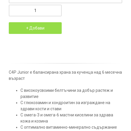
C4P Junior е балансирана храна за кученца над 6 месечна
възраст
С високоусвоими белтъчини за добър растеж и
развитие
С глюкозамин и хондроитин за изграждане на
здрави кости и стави
С омега-3 и омега-6 мастни киселини за здрава
кожа и козина
С оптимално витаминно-минерално съдържание