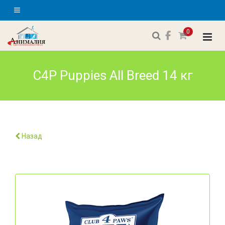
0
C4P Puppies All Breed 14 кг
Назад