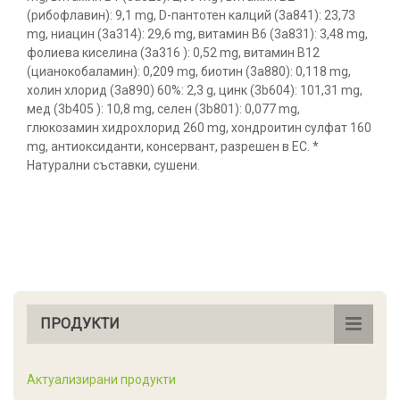
(рибофлавин): 9,1 mg, D-пантотен калций (3a841): 23,73
mg, ниацин (3a314): 29,6 mg, витамин B6 (3а831): 3,48 mg,
фолиева киселина (3а316 ): 0,52 mg, витамин B12
(цианокобаламин): 0,209 mg, биотин (3а880): 0,118 mg,
холин хлорид (3а890) 60%: 2,3 g, цинк (3b604): 101,31 mg,
мед (3b405 ): 10,8 mg, селен (3b801): 0,077 mg,
глюкозамин хидрохлорид 260 mg, хондроитин сулфат 160
mg, антиоксиданти, консервант, разрешен в ЕС. *
Натурални съставки, сушени.
ПРОДУКТИ
Актуализирани продукти