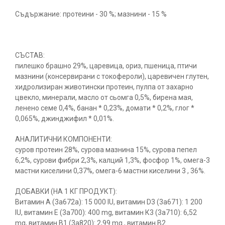
Съдържание: протеини - 30 %; мазнини - 15 %
СЪСТАВ:
пилешко брашно 29%, царевица, ориз, пшеница, птичи
мазнини (консервирани с токофероли), царевичен глутен,
хидролизиран животински протеин, пулпа от захарно
цвекло, минерали, масло от сьомга 0,5%, бирена мая,
ленено семе 0,4%, банан * 0,23%, домати * 0,2%, глог *
0,065%, джинджифил * 0,01%.
АНАЛИТИЧНИ КОМПОНЕНТИ:
суров протеин 28%, сурова мазнина 15%, сурова пепел
6,2%, сурови фибри 2,3%, калций 1,3%, фосфор 1%, омега-3
мастни киселини 0,37%, омега-6 мастни киселини 3 , 36%.
ДОБАВКИ (НА 1 КГ ПРОДУКТ):
Витамин А (3а672а): 15 000 IU, витамин D3 (3а671): 1 200
IU, витамин Е (3а700): 400 mg, витамин К3 (3а710): 6,52
mg, витамин B1 (3а820): 2,99 mg , витамин В2