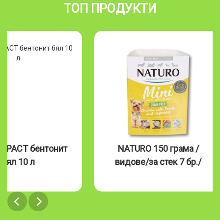
ТОП ПРОДУКТИ
MPACT бентонит
NATURO 150 грама /
бял 10 л
видове/за стек 7 бр./