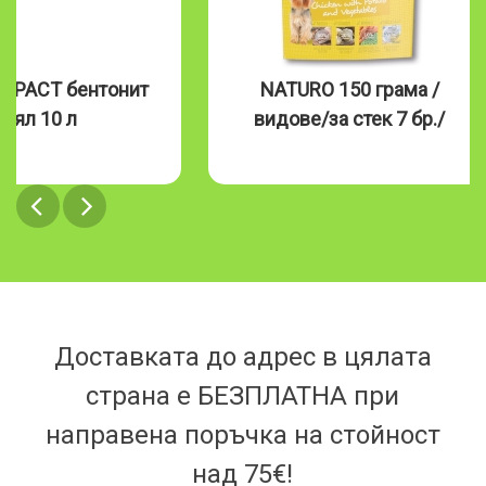
MPACT бентонит
NATURO 150 грама /
бял 10 л
видове/за стек 7 бр./
Доставката до адрес в цялата
страна е БЕЗПЛАТНА при
направена поръчка на стойност
над 75€!