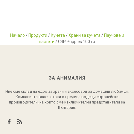
Начало
/
Продукти
/
Кучета
/
Храни за кучета
/
Паучове и
пастети
/ C4P Puppies 100 гр
ЗА АНИМАЛИЯ
Ние сме склад на едро за храни и аксесоари за домашни любимци.
Компанията внася стоки от редица водещи европейски
производители, на които сме изключителни представители за
България.