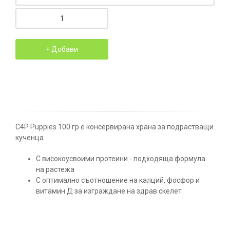
C4P Puppies 100 гр е консервирана храна за подрастващи
кученца
С високоусвоими протеини - подходяща формула
на растежа
С оптимално съотношение на калций, фосфор и
витамин Д за изграждане на здрав скелет