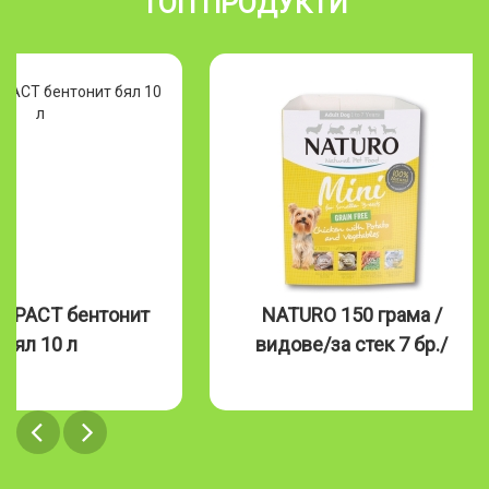
ТОП ПРОДУКТИ
MPACT бентонит
NATURO 150 грама /
бял 10 л
видове/за стек 7 бр./