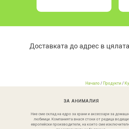
Доставката до адрес в цялата
Начало
/
Продукти
/
К
ЗА АНИМАЛИЯ
Ние сме склад на едро за храни и аксесоари за домаш
любимци. Компанията внася стоки от редица водещи
европейски производители, на които сме изключител