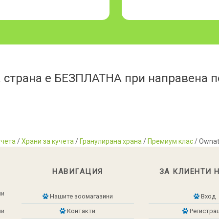
 страна е БЕЗПЛАТНА при направена по
учета
/
Храни за кучета
/
Гранулирана храна
/
Премиум клас
/ Ownat 
НАВИГАЦИЯ
ЗА КЛИЕНТИ 
ни
Нашите зоомагазини
Вход
ни
Контакти
Регистра