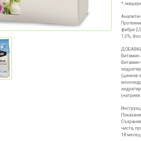
*, мащер
Аналитич
Протеини
фибри 2,
1,5%, Фос
ДОБАВКИ 
Витамин А
Витамин 
хидратир
(цинков 
монохидр
хидратира
(натриев 
Инструкц
Показани
Съхраняв
чиста, пр
18 месец