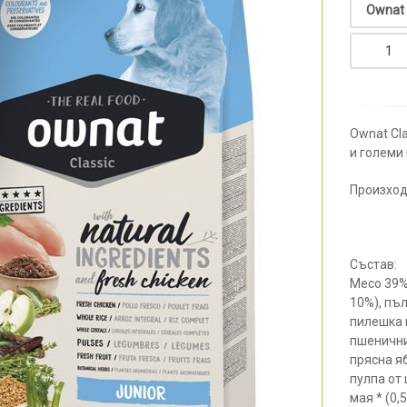
Ownat Cla
и големи 
Произход
Състав:
Месо 39%
10%), пъл
пилешка 
пшенични 
прясна яб
пулпа от
мая * (0,