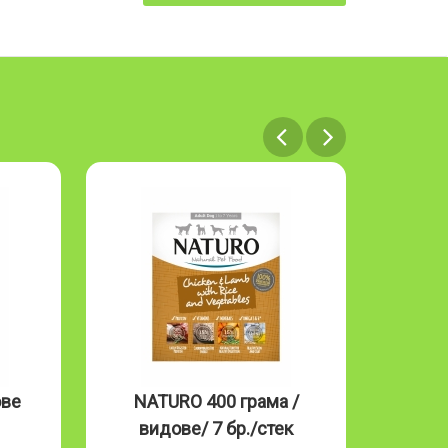
ове
NATURO 400 грама /
NAT
видове/ 7 бр./стек
Mous