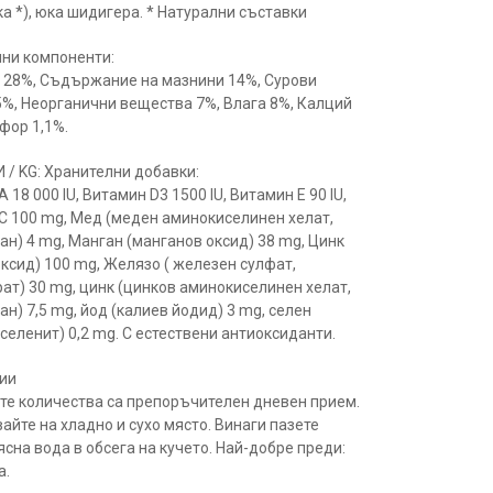
ка *), юка шидигера. * Натурални съставки
ни компоненти:
 28%, Съдържание на мазнини 14%, Сурови
5%, Неорганични вещества 7%, Влага 8%, Калций
фор 1,1%.
/ KG: Хранителни добавки:
 18 000 IU, Витамин D3 1500 IU, Витамин E 90 IU,
С 100 mg, Мед (меден аминокиселинен хелат,
ан) 4 mg, Манган (манганов оксид) 38 mg, Цинк
оксид) 100 mg, Желязо ( железен сулфат,
ат) 30 mg, цинк (цинков аминокиселинен хелат,
н) 7,5 mg, йод (калиев йодид) 3 mg, селен
селенит) 0,2 mg. С естествени антиоксиданти.
ии
те количества са препоръчителен дневен прием.
айте на хладно и сухо място. Винаги пазете
ясна вода в обсега на кучето. Най-добре преди:
а.