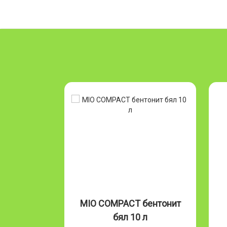
Бентонит
MIO COMPACT бентонит
л
бял 10 л