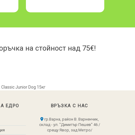
ръчка на стойност над 75€!
Classic Junior Dog 15кг
НА ЕДРО
ВРЪЗКА С НАС
гр.Варна, район В. Варненчик,
склад - ул. "Димитър Пешев" 46 /
ция
срещу Явор, зад Метро/