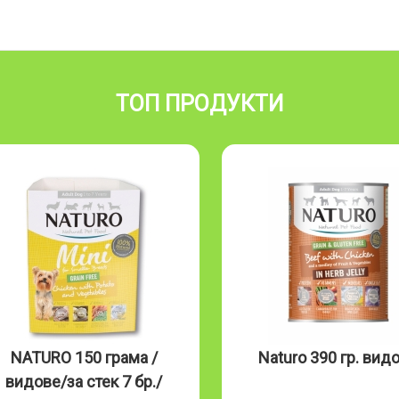
ТОП ПРОДУКТИ
NATURO 150 грама /
Naturo 390 гр. вид
видове/за стек 7 бр./