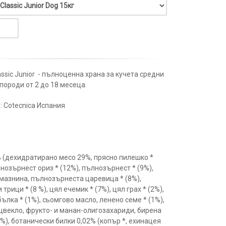
ssic Junior - пълноценна храна за кучета средни
породи от 2 до 18 месеца.
: Cotecnica Испания
 (дехидратирано месо 29%, прясно пилешко *
нозърнест ориз * (12%), пълнозърнест * (9%),
мазнина, пълнозърнеста царевица * (8%),
трици * (8 %), цял ечемик * (7%), цял грах * (2%),
ълка * (1%), сьомгово масло, ленено семе * (1%),
 цвекло, фрукто- и манан-олигозахариди, бирена
5%), ботанически билки 0,02% (копър *, ехинацея