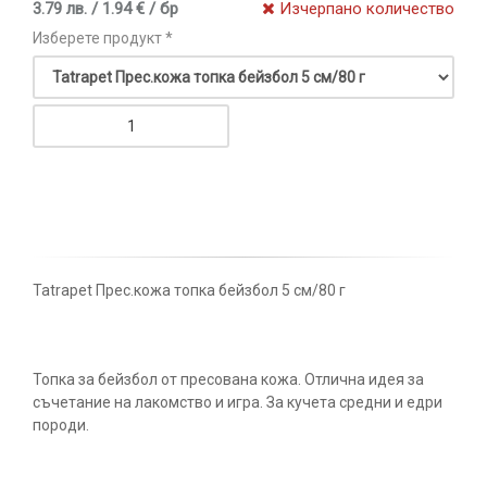
3.79 лв. / 1.94 € / бр
Изчерпано количество
Изберете продукт *
Tatrapet Прес.кожа топка бейзбол 5 см/80 г
Топка за бейзбол от пресована кожа. Отлична идея за
съчетание на лакомство и игра. За кучета средни и едри
породи.