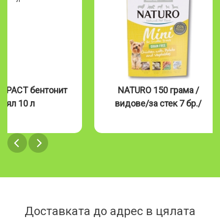
MPACT бентонит
NATURO 150 грама /
бял 10 л
видове/за стек 7 бр./
Доставката до адрес в цялата