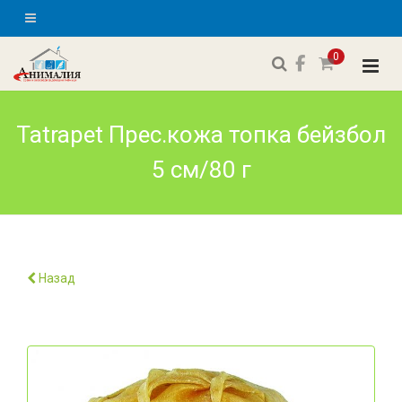
0
Tatrapet Прес.кожа топка бейзбол
5 см/80 г
Назад