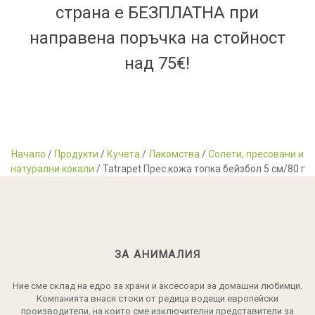
страна е БЕЗПЛАТНА при
направена поръчка на стойност
над 75€!
Начало
/
Продукти
/
Кучета
/
Лакомства
/
Солети, пресовани и
натурални кокали
/ Tatrapet Прес.кожа топка бейзбол 5 см/80 г
ЗА АНИМАЛИЯ
Ние сме склад на едро за храни и аксесоари за домашни любимци.
Компанията внася стоки от редица водещи европейски
производители, на които сме изключителни представители за