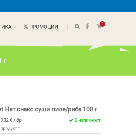
0
ТИКА
ПРОМОЦИИ
 г
et Нат.снакс суши пиле/риба 100 г
 3.32 € / бр
В наличност
 продукт *