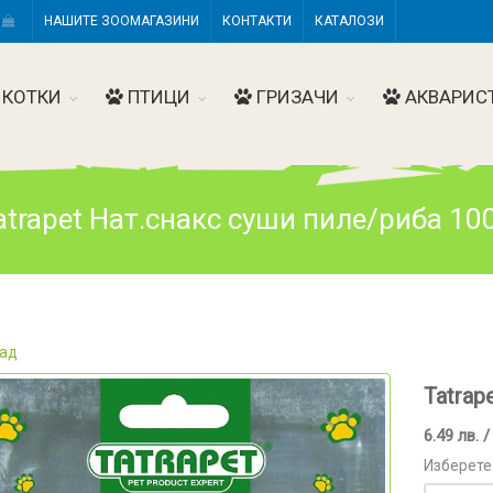
Н
НАШИТЕ ЗООМАГАЗИНИ
КОНТАКТИ
КАТАЛОЗИ
КОТКИ
ПТИЦИ
ГРИЗАЧИ
АКВАРИС
atrapet Нат.снакс суши пиле/риба 100
ад
Tatrap
6.49 лв. /
Изберете