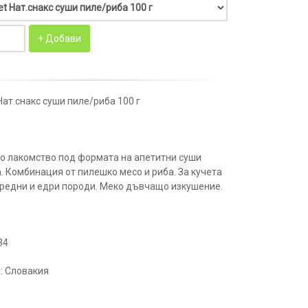
Нат.снакс суши пиле/риба 100 г
о лакомство под формата на апетитни суши
. Комбинация от пилешко месо и риба. За кучета
средни и едри породи. Меко дъвчащо изкушение.
34
: Словакия