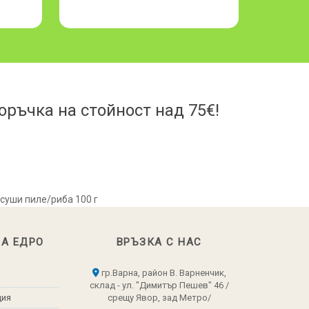
ръчка на стойност над 75€!
 суши пиле/риба 100 г
НА ЕДРО
ВРЪЗКА С НАС
гр.Варна, район В. Варненчик,
склад - ул. "Димитър Пешев" 46 /
ция
срещу Явор, зад Метро/