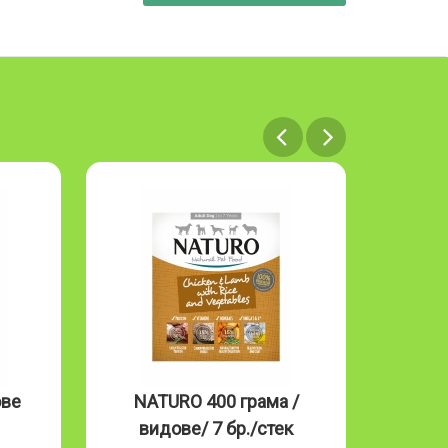
ове
NATURO 400 грама /
NAT
видове/ 7 бр./стек
Mous