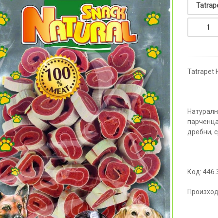
Tatrapet 
Натуралн
парченца
дребни, 
Код: 446.
Произход