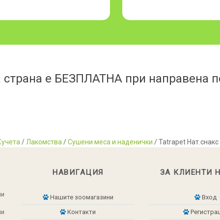
 страна е БЕЗПЛАТНА при направена по
Кучета
/
Лакомства
/
Сушени меса и наденички
/ Tatrapet Нат.снакс
НАВИГАЦИЯ
ЗА КЛИЕНТИ 
ни
Нашите зоомагазини
Вход
ни
Контакти
Регистра