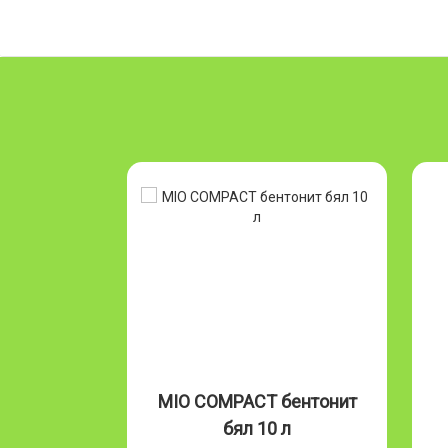
Бентонит
MIO COMPACT бентонит
л
бял 10 л