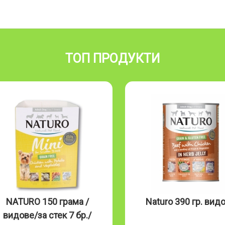
ТОП ПРОДУКТИ
NATURO 150 грама /
Naturo 390 гр. вид
видове/за стек 7 бр./