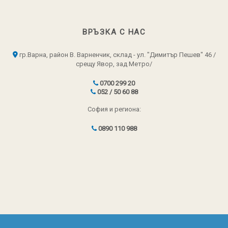
ВРЪЗКА С НАС
гр.Варна, район В. Варненчик, склад - ул. "Димитър Пешев" 46 /
срещу Явор, зад Метро/
0700 299 20
052 / 50 60 88
София и региона:
0890 110 988