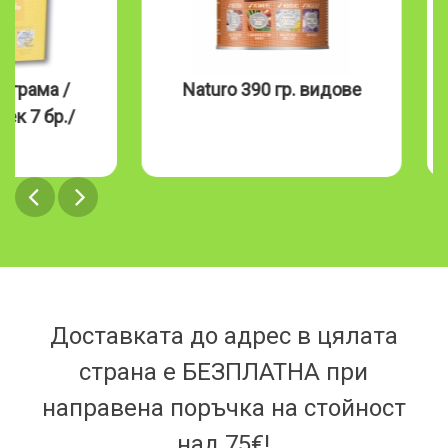
Naturo 390 гр. видове
NATURO
видов
Доставката до адрес в цялата
страна е БЕЗПЛАТНА при
направена поръчка на стойност
над 75€!