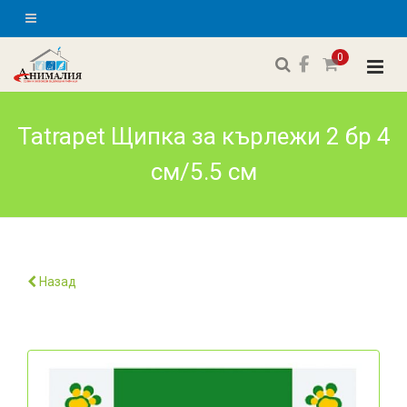
0
Tatrapet Щипка за кърлежи 2 бр 4
см/5.5 см
Назад