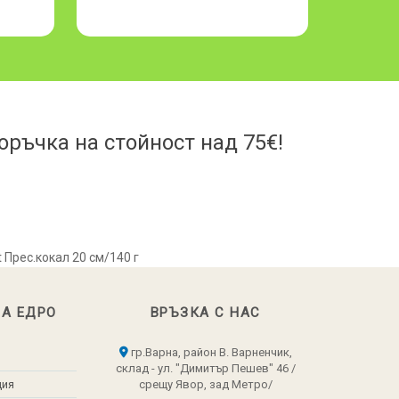
ръчка на стойност над 75€!
t Прес.кокал 20 см/140 г
НА ЕДРО
ВРЪЗКА С НАС
гр.Варна, район В. Варненчик,
склад - ул. "Димитър Пешев" 46 /
ция
срещу Явор, зад Метро/