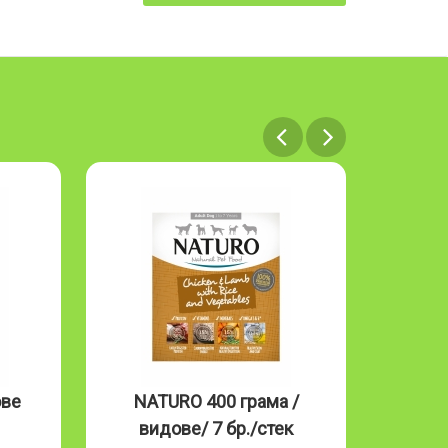
ове
NATURO 400 грама /
NAT
видове/ 7 бр./стек
Mous