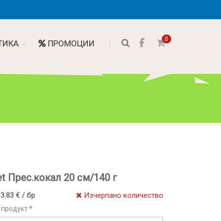
0
ТИКА
ПРОМОЦИИ
et Прес.кокал 20 см/140 г
 3.83 € / бр
Изчерпано количество
 продукт *