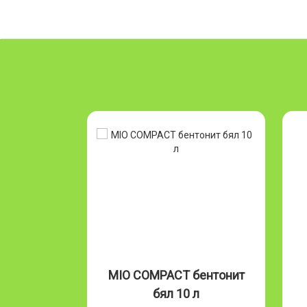
Бентонит
MIO COMPACT бентонит
л
бял 10 л