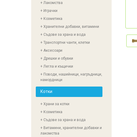
+ Лакомства
+ Играчки
+ Козметика
+ Хранителни добавки, витамини
+ Съдове за храна и вода
+ Транспортни чанти, клетки
+ Аксесоари
+ Дрешки и обувки
+ Легла и къщички
+ Поводи, нашийници, нагръдници,
намордници
Котки
+ Храни за котки
+ Козметика
+ Съдове за храна и вода
+ Витамини, хранителни добавки и
лакомства