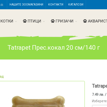
Н
НАШИТЕ ЗООМАГАЗИНИ
КОНТАКТИ
КАТАЛОЗИ
КОТКИ
ПТИЦИ
ГРИЗАЧИ
АКВАРИС
Tatrapet Прес.кокал 20 см/140 г
ад
Tatrap
7.49 лв. /
Изберете