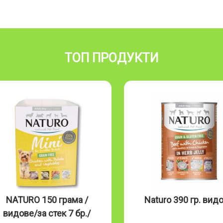
ТОП ПРОДУКТИ
NATURO 150 грама /
Naturo 390 гр. вид
видове/за стек 7 бр./