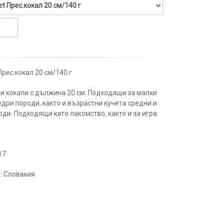
Прес.кокал 20 см/140 г
и кокали с дължина 20 см. Подходящи за малки
едри породи, както и възрастни кучета средни и
оди. Подходящи като лакомство, както и за игра.
17
: Словакия