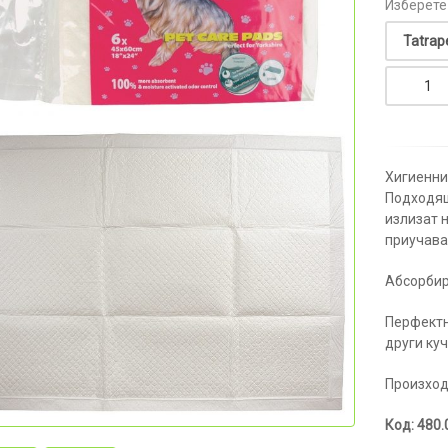
Изберете
Хигиенни
Подходящ
излизат н
приучава
Абсорбир
Перфектн
други ку
Произход
Код: 480.