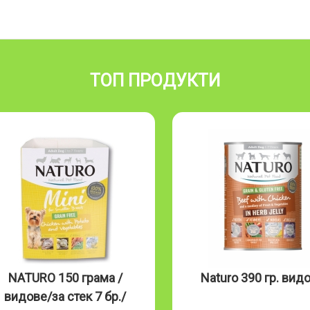
ТОП ПРОДУКТИ
NATURO 150 грама /
Naturo 390 гр. вид
видове/за стек 7 бр./