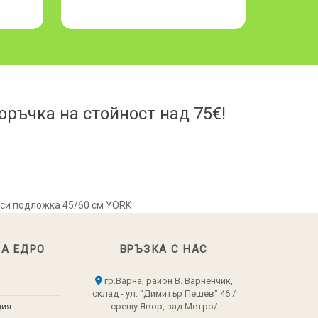
ръчка на стойност над 75€!
рси подложка 45/60 см YORK
НА ЕДРО
ВРЪЗКА С НАС
гр.Варна, район В. Варненчик,
склад - ул. "Димитър Пешев" 46 /
ция
срещу Явор, зад Метро/