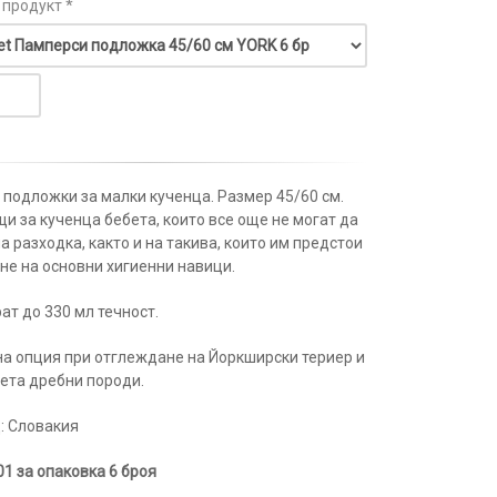
 продукт *
 подложки за малки кученца. Размер 45/60 см.
и за кученца бебета, които все още не могат да
а разходка, както и на такива, които им предстои
не на основни хигиенни навици.
ат до 330 мл течност.
а опция при отглеждане на Йоркширски териер и
чета дребни породи.
: Словакия
01 за опаковка 6 броя