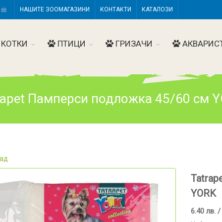
Н
НАШИТЕ ЗООМАГАЗИНИ
КОНТАКТИ
КАТАЛОЗИ
КОТКИ
ПТИЦИ
ГРИЗАЧИ
АКВАРИС
rapet Памперси подложка 45/60 см 
ад
Tatrap
YORK
6.40 лв. /