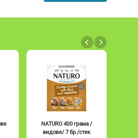
ове
NATURO 400 грама /
NAT
видове/ 7 бр./стек
Mous