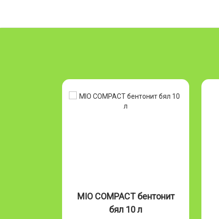
Бентонит
MIO COMPACT бентонит
л
бял 10 л