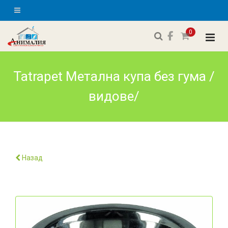
0
Tatrapet Метална купа без гума /
видове/
Назад