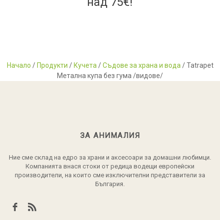
над 75€!
Начало
/
Продукти
/
Кучета
/
Съдове за храна и вода
/ Tatrapet
Метална купа без гума /видове/
ЗА АНИМАЛИЯ
Ние сме склад на едро за храни и аксесоари за домашни любимци.
Компанията внася стоки от редица водещи европейски
производители, на които сме изключителни представители за
България.