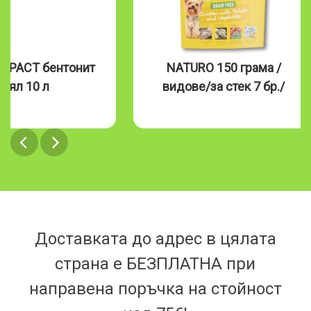
MPACT бентонит
NATURO 150 грама /
бял 10 л
видове/за стек 7 бр./
Доставката до адрес в цялата
страна е БЕЗПЛАТНА при
направена поръчка на стойност