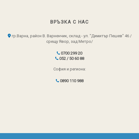
ВРЪЗКА С НАС
гр.Варна, район В. Варненчик, склад - ул. "Димитър Пешев" 46 /
срещу Явор, зад Метро/
0700 299 20
052 / 50 60 88
София и региона:
0890 110 988