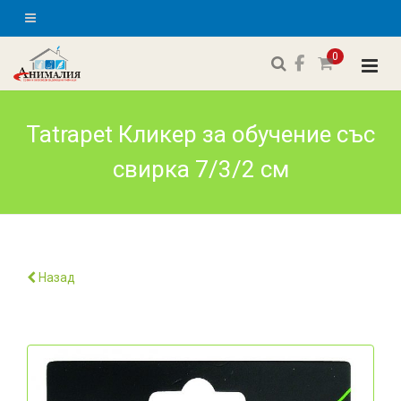
0
Tatrapet Кликер за обучение със
свирка 7/3/2 см
Назад