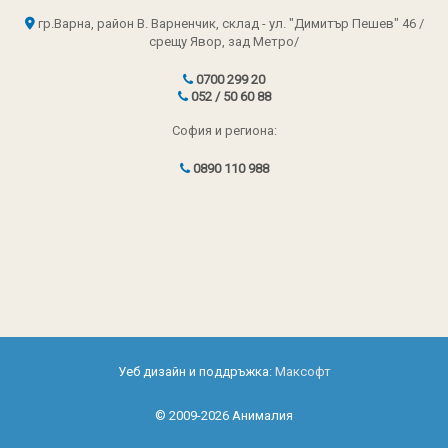
гр.Варна, район В. Варненчик, склад - ул. "Димитър Пешев" 46 /
срещу Явор, зад Метро/
0700 299 20
052 / 50 60 88
София и региона:
0890 110 988
Уеб дизайн и поддръжка:
Максофт
© 2009-2026 Анималия