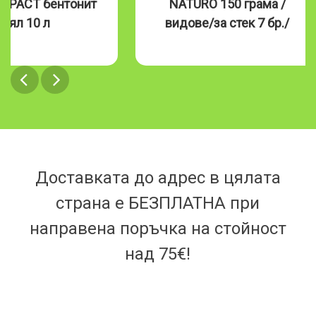
MPACT бентонит
NATURO 150 грама /
бял 10 л
видове/за стек 7 бр./
Доставката до адрес в цялата
страна е БЕЗПЛАТНА при
направена поръчка на стойност
над 75€!