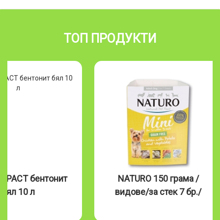
ТОП ПРОДУКТИ
MPACT бентонит
NATURO 150 грама /
бял 10 л
видове/за стек 7 бр./