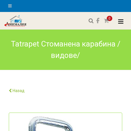
0
Tatrapet Стоманена карабина /
видове/
Назад