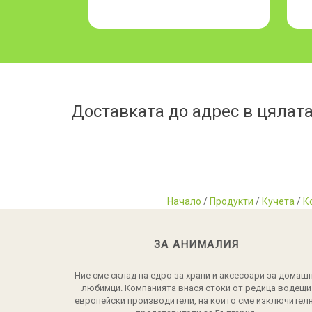
Доставката до адрес в цялата
Начало
/
Продукти
/
Кучета
/
К
ЗА АНИМАЛИЯ
Ние сме склад на едро за храни и аксесоари за домаш
любимци. Компанията внася стоки от редица водещи
европейски производители, на които сме изключител