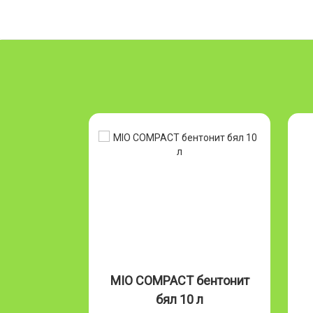
Бентонит
MIO COMPACT бентонит
л
бял 10 л