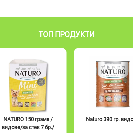
ТОП ПРОДУКТИ
NATURO 150 грама /
Naturo 390 гр. вид
видове/за стек 7 бр./