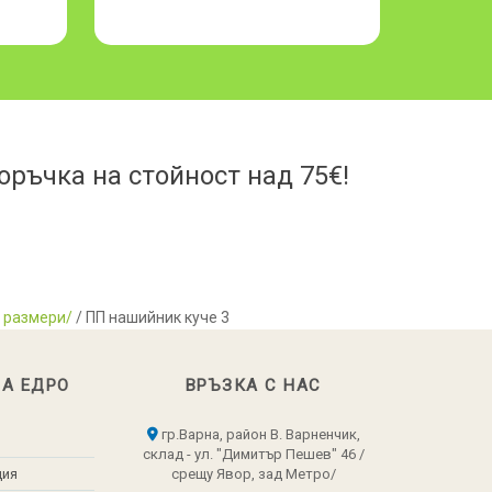
ръчка на стойност над 75€!
 размери/
/ ПП нашийник куче 3
НА ЕДРО
ВРЪЗКА С НАС
гр.Варна, район В. Варненчик,
склад - ул. "Димитър Пешев" 46 /
ция
срещу Явор, зад Метро/