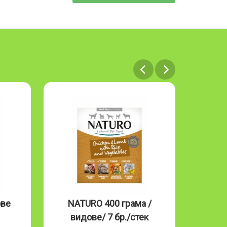
ове
NATURO 400 грама /
NAT
видове/ 7 бр./стек
Mous