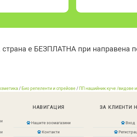
 страна е БЕЗПЛАТНА при направена по
озметика
/
Био репеленти и спрейове
/
ПП нашийник куче /видове и
НАВИГАЦИЯ
ЗА КЛИЕНТИ 
ни
Нашите зоомагазини
Вход
ни
Контакти
Регистра