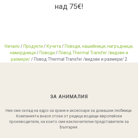
над 75€!
Начало
/
Продукти
/
Кучета
/
Поводи, нашийници, нагръдници,
намордници
/
Поводи
/
Повод Thermal Transfer /видове и
размери/
/ Повод Thermal Transfer /видове и размери/ 2
ЗА АНИМАЛИЯ
Ние сме склад на едро за храни и аксесоари за домашни любимци.
Компанията внася стоки от редица водещи европейски
производители, на които сме изключителни представители за
България.