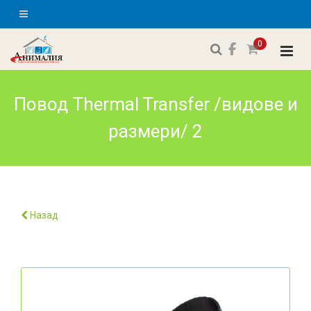
0
Повод Thermal Transfer /видове и
размери/ 2
Назад