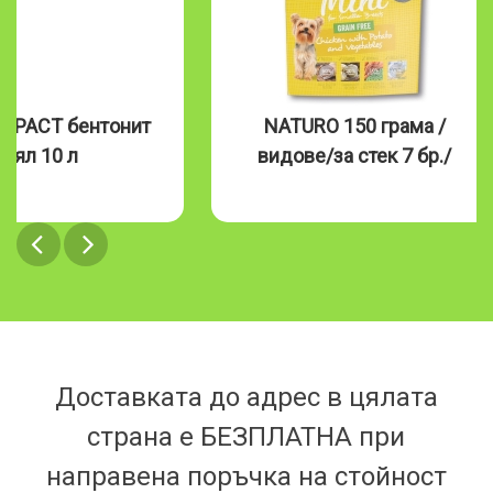
MPACT бентонит
NATURO 150 грама /
бял 10 л
видове/за стек 7 бр./
Доставката до адрес в цялата
страна е БЕЗПЛАТНА при
направена поръчка на стойност