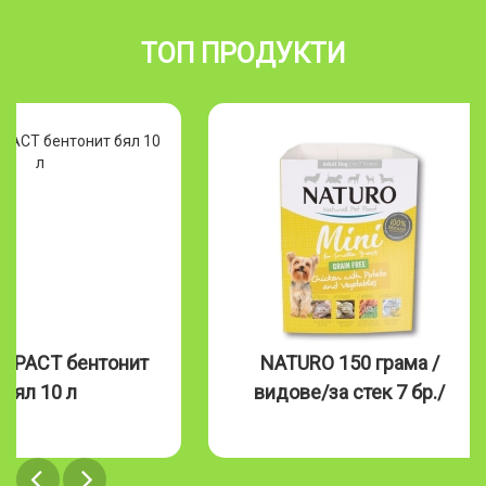
ТОП ПРОДУКТИ
MPACT бентонит
NATURO 150 грама /
бял 10 л
видове/за стек 7 бр./