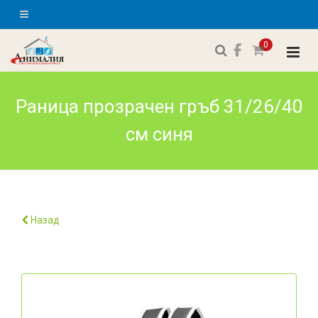
0
Раница прозрачен гръб 31/26/40
см синя
Назад