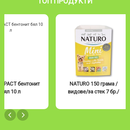
ТОП ПРОДУКТИ
MPACT бентонит
NATURO 150 грама /
бял 10 л
видове/за стек 7 бр./