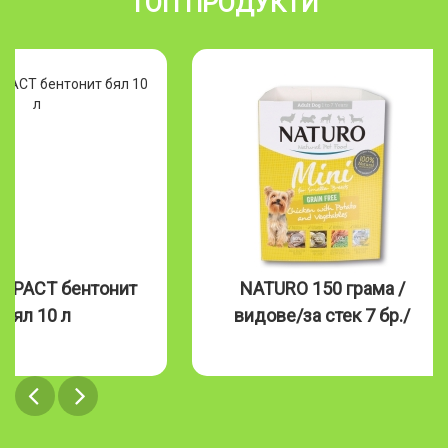
ТОП ПРОДУКТИ
MPACT бентонит
NATURO 150 грама /
бял 10 л
видове/за стек 7 бр./