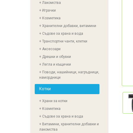
+ Лакомства
+ Играчки
+ Козметика
+ Хранителни добавки, витамини
+ Съдове за храна и вода
+ Транспортни чанти, клетки
+ Аксесоари
+ Дрешки и обувки
+ Легла и къщички
+ Поводи, нашийници, нагръдници,
намордници
Котки
+ Храни за котки
+ Козметика
+ Съдове за храна и вода
+ Витамини, хранителни добавки и
лакомства