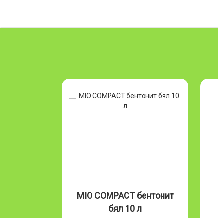
Бентонит
MIO COMPACT бентонит
л
бял 10 л