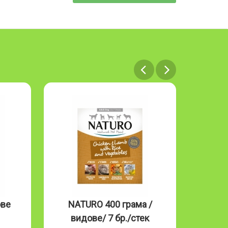
ове
NATURO 400 грама /
NAT
видове/ 7 бр./стек
Mous