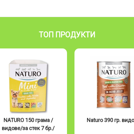
ТОП ПРОДУКТИ
NATURO 150 грама /
Naturo 390 гр. вид
видове/за стек 7 бр./