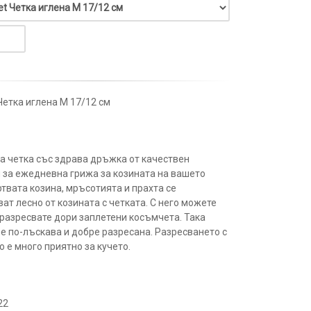
Четка иглена М 17/12 см
а четка със здрава дръжка от качествен
 за ежедневна грижа за козината на вашето
ртвата козина, мръсотията и прахта се
ат лесно от козината с четката. С него можете
 разресвате дори заплетени косъмчета. Така
 е по-лъскава и добре разресана. Разресването с
 е много приятно за кучето.
22