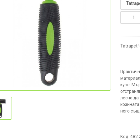
Tatrapet 
Практичн
материал
куче. Мъ
отстраняв
лесно да
козината
него също
Код: 482.