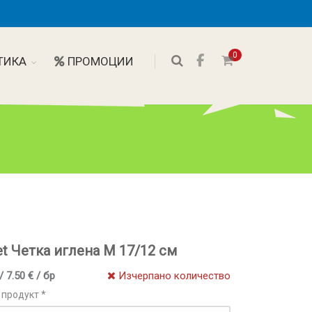
0
ТИКА
ПРОМОЦИИ
et Четка иглена М 17/12 см
/ 7.50 € / бр
Изчерпано количество
 продукт *