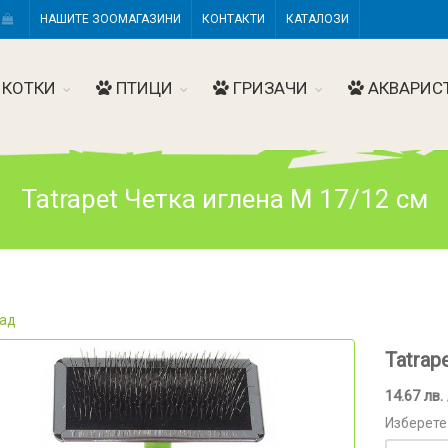
Н
НАШИТЕ ЗООМАГАЗИНИ
КОНТАКТИ
КАТАЛОЗИ
КОТКИ
ПТИЦИ
ГРИЗАЧИ
АКВАРИС
Tatrapet Четка иглена М 17/12 см
ад
Tatrap
14.67 лв. 
Изберете