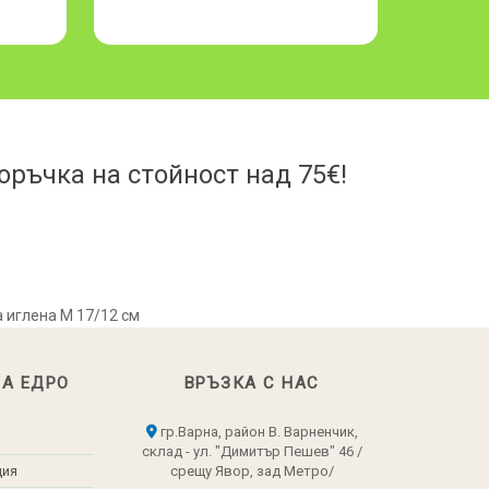
ръчка на стойност над 75€!
а иглена М 17/12 см
НА ЕДРО
ВРЪЗКА С НАС
гр.Варна, район В. Варненчик,
склад - ул. "Димитър Пешев" 46 /
ция
срещу Явор, зад Метро/