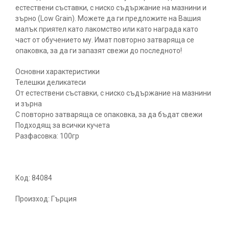
естествени съставки, с ниско съдържание на мазнини и
зърно (Low Grain). Можете да ги предложите на Вашия
малък приятел като лакомство или като награда като
част от обучението му. Имат повторно затваряща се
опаковка, за да ги запазят свежи до последното!
Основни характеристики
Телешки деликатеси
От естествени съставки, с ниско съдържание на мазнини
и зърна
С повторно затваряща се опаковка, за да бъдат свежи
Подходящ за всички кучета
Разфасовка: 100гр
Код: 84084
Произход: Гърция