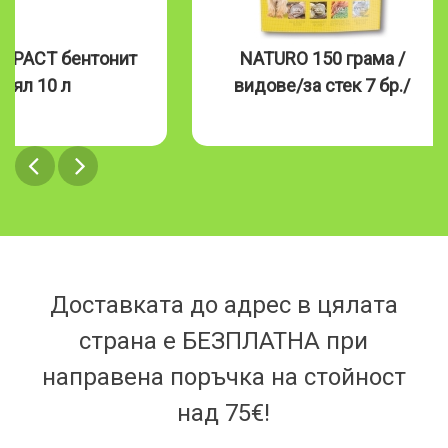
MPACT бентонит
NATURO 150 грама /
бял 10 л
видове/за стек 7 бр./
Доставката до адрес в цялата
страна е БЕЗПЛАТНА при
направена поръчка на стойност
над 75€!