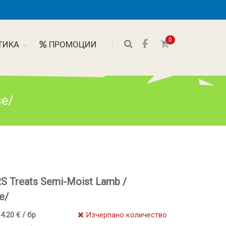
0
ТИКА
ПРОМОЦИИ
ве/
S Treats Semi-Moist Lamb /
е/
 4.20 € / бр
Изчерпано количество