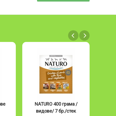
ове
NATURO 400 грама /
NAT
видове/ 7 бр./стек
Mous