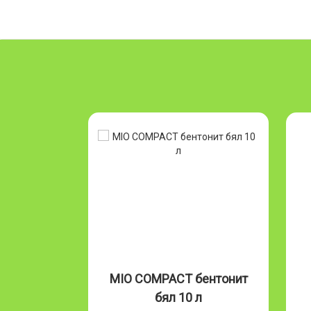
Бентонит
MIO COMPACT бентонит
л
бял 10 л