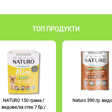
ТОП ПРОДУКТИ
NATURO 150 грама /
Naturo 390 гр. вид
видове/за стек 7 бр./