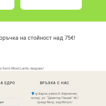
ръчка на стойност над 75€!
ts Semi-Moist Lamb /видове/
НА ЕДРО
ВРЪЗКА С НАС
гр.Варна, район В. Варненчик,
склад - ул. "Димитър Пешев" 46 /
ция
срещу Явор, зад Метро/