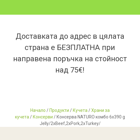
Доставката до адрес в цялата
страна е БЕЗПЛАТНА при
направена поръчка на стойност
над 75€!
Начало
/
Продукти
/
Кучета
/
Храни за
кучета
/
Консерви
/ Консерва NATURO комбо 6x390 g
Jelly/2xBeef,2xPork,2xTurkey/