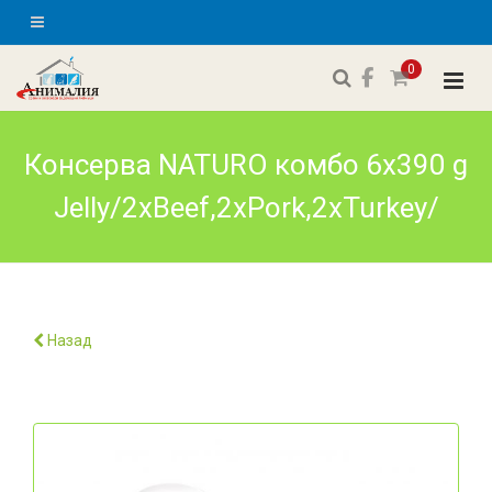
0
Консерва NATURO комбо 6x390 g
Jelly/2xBeef,2xPork,2xTurkey/
Назад