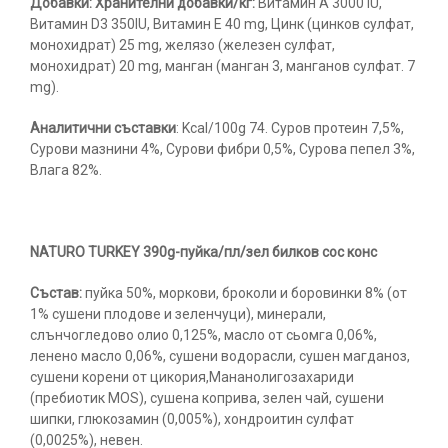
Добавки: Хранителни добавки/кг:
Витамин А 3000 IU,
Витамин D3 350IU, Витамин Е 40 mg, Цинк (цинков сулфат,
монохидрат) 25 mg, желязо (железен сулфат,
монохидрат) 20 mg, манган (манган 3, манганов сулфат. 7
mg).
Аналитични съставки
: Kcal/100g 74. Суров протеин 7,5%,
Сурови мазнини 4%, Сурови фибри 0,5%, Сурова пепел 3%,
Влага 82%.
NATURO TURKEY 390g-пуйка/пл/зел билков сос конс
Състав:
пуйка 50%, моркови, броколи и боровинки 8% (от
1% сушени плодове и зеленчуци), минерали,
слънчогледово олио 0,125%, масло от сьомга 0,06%,
ленено масло 0,06%, сушени водорасли, сушен магданоз,
сушени корени от цикория,Мананолигозахариди
(пребиотик MOS), сушена коприва, зелен чай, сушени
шипки, глюкозамин (0,005%), хондроитин сулфат
(0,0025%), невен.