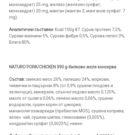
монохидрат) 25 mg, желязо (железен сулфат,
монохидрат) 20 mg, манган (манган 3, манганов сулфат. 7
mg).
Аналитични съставки
: Kcal/100g 87. Суров протеин 7,5%,
Сурови мазнини 5%, Сурови фибри 0,5%, Сурова пепел 3%,
Влага 80%.
NATURO PORK/CHICKEN 390 g-билково желе консерва
Състав:
свинско месо 26%, пилешко 24%, моркови,
тиквички и пащърнак 8% (от 0,9% сушени плодове и
зеленчуци), минерали, слънчогледово масло 0,125%,
масло от сьомга 0,06%, ленено масло 0,06%, сушени
водорасли, сушен корен от цикория,
мананолигозакархиди (пребиотик MOS), сушена коприва,
зелен чай, сушени шипки, глюкозамин (0,005%),
хондроитин сулфат (0,0025%), невен.