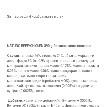
За търговци: 4 комбо пакета в стек
NATURO BEEF/CHICKEN 390 g-билково желе консерва
Състав:
телешко 26%, пилешко 24%, ябълка, моркови и
зелен фасул 8% (от 0,9% сушени плодове и зеленчуци),
минерали, слънчогледово масло 0,125%, масло от сьомга
0,06%, ленено масло 0,06%, сушени водорасли, сушен
кориандър , сушен корен от цикория,
мананолигозахариди (пребиотик MOS), сушена коприва,
зелен чай, сух шипка, глюкозамин (0,005%) хондроитин
сулфат (0,0025%), невен.
Добавки:
Хранителни добавки/кг: Витамин А 3000 IU,
Витамин D3 350IU, Витамин Е 40 mg, Цинк (цинков сулфат,