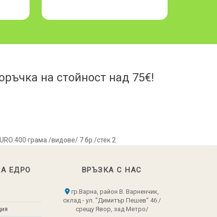
ръчка на стойност над 75€!
URO 400 грама /видове/ 7 бр./стек 2
НА ЕДРО
ВРЪЗКА С НАС
гр.Варна, район В. Варненчик,
склад - ул. "Димитър Пешев" 46 /
ция
срещу Явор, зад Метро/