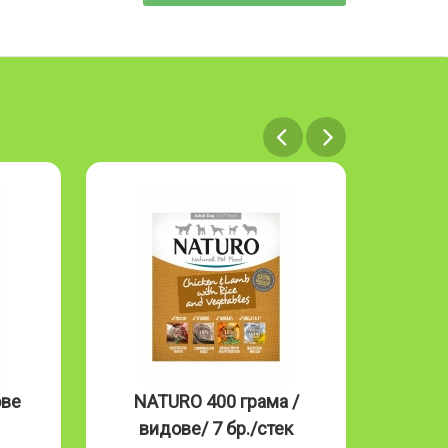
ове
NATURO 400 грама /
NAT
видове/ 7 бр./стек
Mous