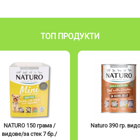
ТОП ПРОДУКТИ
NATURO 150 грама /
Naturo 390 гр. вид
видове/за стек 7 бр./