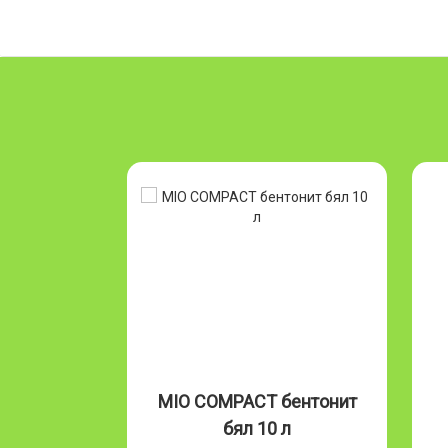
Бентонит
MIO COMPACT бентонит
л
бял 10 л