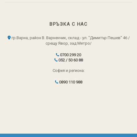
ВРЪЗКА С НАС
гр.Варна, район В. Варненчик, склад - ул. "Димитър Пешев" 46 /
срещу Явор, зад Метро/
0700 299 20
052 / 50 60 88
София и региона:
0890 110 988