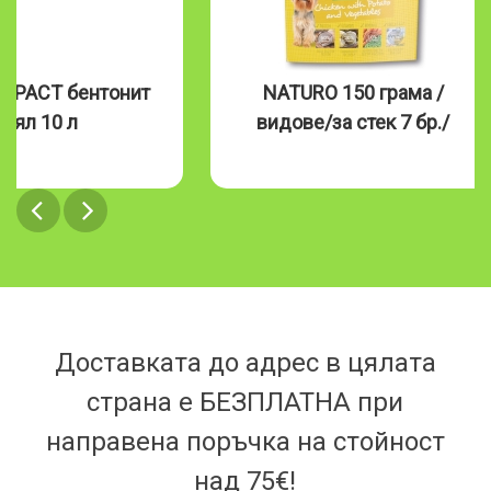
MPACT бентонит
NATURO 150 грама /
бял 10 л
видове/за стек 7 бр./
Доставката до адрес в цялата
страна е БЕЗПЛАТНА при
направена поръчка на стойност
над 75€!