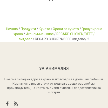
Начало
/
Продукти
/
Кучета
/
Храни за кучета
/
Гранулирана
храна
/
Икономичен клас
/
REGARD CHICKEN/BEEF /
видове/
/ REGARD CHICKEN/BEEF /видове/ 2
ЗА АНИМАЛИЯ
Ние сме склад на едро за храни и аксесоари за домашни любимци.
Компанията внася стоки от редица водещи европейски
производители, на които сме изключителни представители за
България.