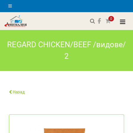
0
REGARD CHICKEN/BEEF /видове/
2
Назад