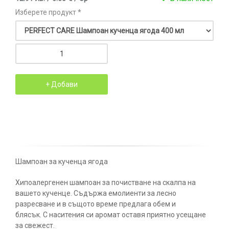
Изберете продукт *
Шампоан за кученца ягода
Хипоалергенен шампоан за почистване на скалпа на
вашето кученце. Съдържа емолиенти за лесно
разресване и в същото време предлага обем и
блясък. С наситения си аромат оставя приятно усещане
за свежест.