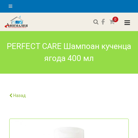
0
PERFECT CARE Шампоан кученца
ягода 400 мл
Назад