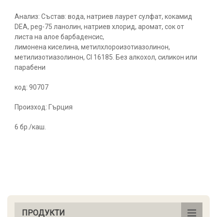
Анализ: Състав: вода, натриев лаурет сулфат, кокамид
DEA, peg-75 ланолин, натриев хлорид, аромат, сок от
листа на алое барбаденсис,
лимонена киселина, метилхлороизотиазолинон,
метилизотиазолинон, Cl 16185. Без алкохол, силикон или
парабени
код: 90707
Произход: Гърция
6 бр./каш.
ПРОДУКТИ