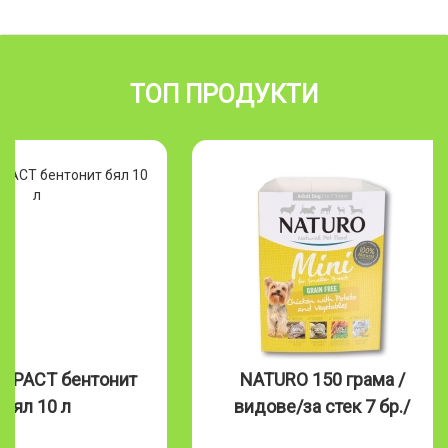
ТОП ПРОДУКТИ
MPACT бентонит
NATURO 150 грама /
бял 10 л
видове/за стек 7 бр./