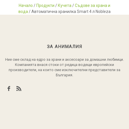
Начало
/
Продукти
/
Кучета
/
Съдове за храна и
вода
/ Автоматична хранилка Smart 4 л Nobleza
ЗА АНИМАЛИЯ
Ние сме склад на едро за храни и аксесоари за домашни любимци.
Компанията внася стоки от редица водещи европейски
производители, на които сме изключителни представители за
България.