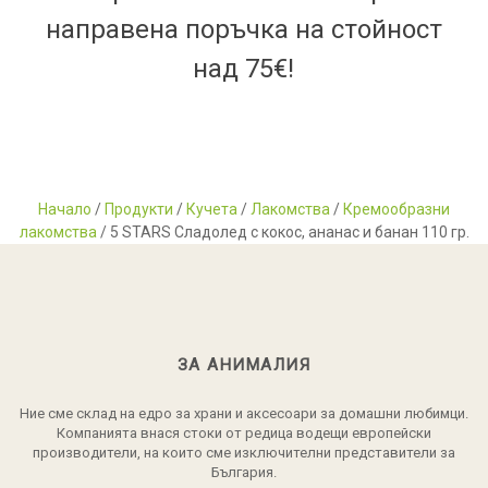
направена поръчка на стойност
над 75€!
Начало
/
Продукти
/
Кучета
/
Лакомства
/
Кремообразни
лакомства
/ 5 STARS Сладолед с кокос, ананас и банан 110 гр.
ЗА АНИМАЛИЯ
Ние сме склад на едро за храни и аксесоари за домашни любимци.
Компанията внася стоки от редица водещи европейски
производители, на които сме изключителни представители за
България.