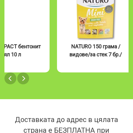
MPACT бентонит
NATURO 150 грама /
бял 10 л
видове/за стек 7 бр./
Доставката до адрес в цялата
страна е БЕЗПЛАТНА при