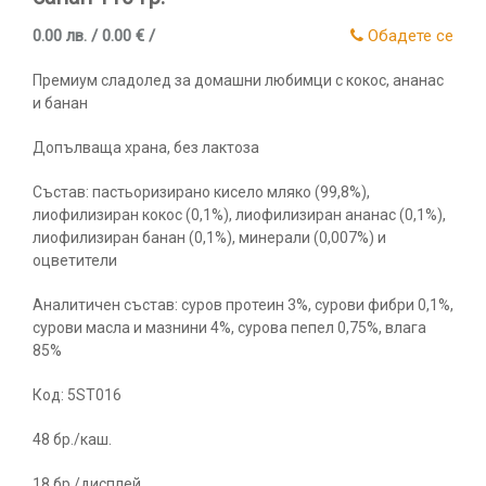
0.00 лв. / 0.00 € /
Обадете се
Премиум сладолед за домашни любимци с кокос, ананас
и банан
Допълваща храна, без лактоза
Състав: пастьоризирано кисело мляко (99,8%),
лиофилизиран кокос (0,1%), лиофилизиран ананас (0,1%),
лиофилизиран банан (0,1%), минерали (0,007%) и
оцветители
Аналитичен състав: суров протеин 3%, сурови фибри 0,1%,
сурови масла и мазнини 4%, сурова пепел 0,75%, влага
85%
Код: 5ST016
48 бр./каш.
18 бр./дисплей