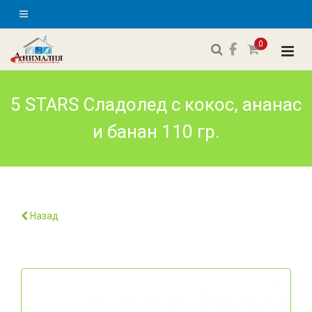
0
5 STARS Сладолед с кокос, ананас
и банан 110 гр.
Назад