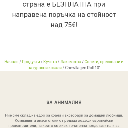
страна е БЕЗПЛАТНА при
направена поръчка на стойност
над 75€!
Начало
/
Продукти
/
Кучета
/
Лакомства
/
Солети, пресовани и
натурални кокали
/ Chewllagen Roll 10"
ЗА АНИМАЛИЯ
Ние сме склад на едро за храни и аксесоари за домашни любимци.
Компанията внася стоки от редица водещи европейски
производители, на които сме изключителни представители за