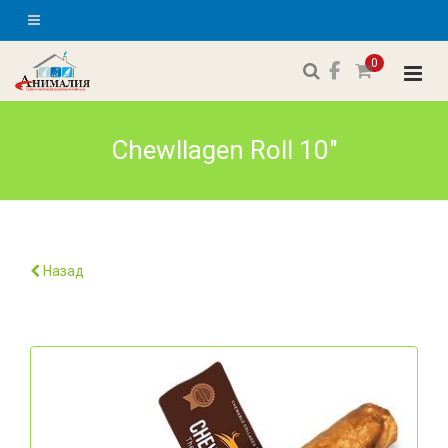
0
Chewllagen Roll 10"
Назад