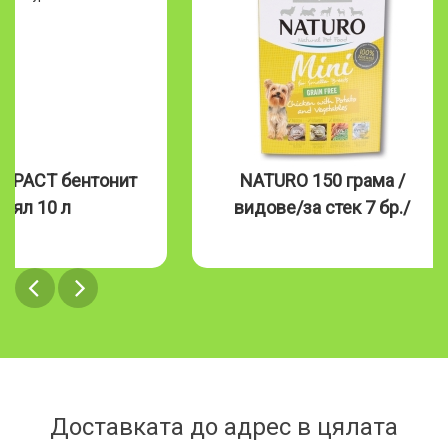
MPACT бентонит
NATURO 150 грама /
бял 10 л
видове/за стек 7 бр./
Доставката до адрес в цялата