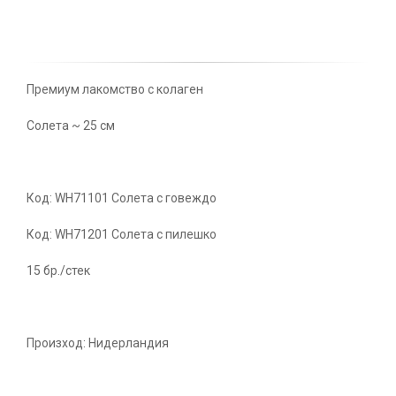
Премиум лакомство с колаген
Солета ~ 25 см
Код: WH71101 Солета с говеждо
Код: WH71201 Солета с пилешко
15 бр./стек
Произход: Нидерландия