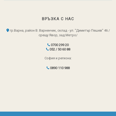
ВРЪЗКА С НАС
гр.Варна, район В. Варненчик, склад - ул. "Димитър Пешев" 46 /
срещу Явор, зад Метро/
0700 299 20
052 / 50 60 88
София и региона:
0890 110 988