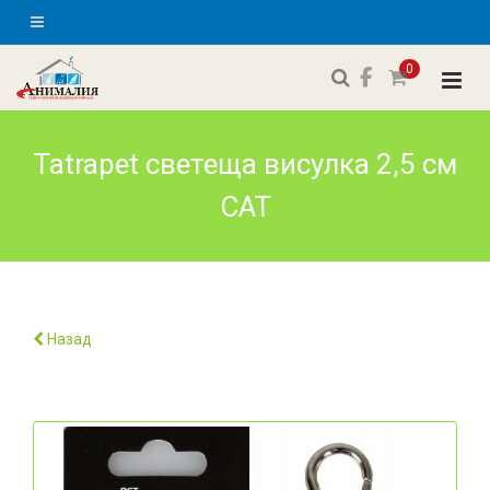
0
Tatrapet светеща висулка 2,5 см
CAT
Назад