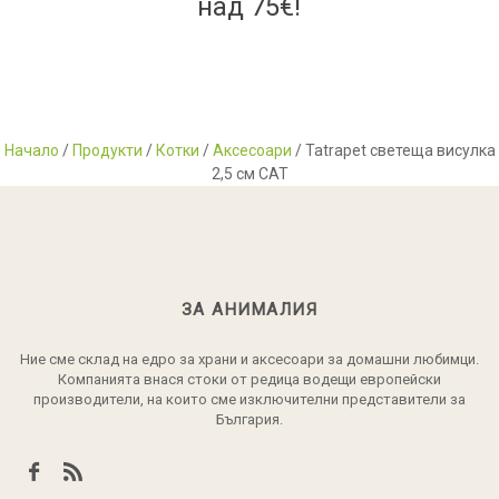
над 75€!
Начало
/
Продукти
/
Котки
/
Аксесоари
/ Tatrapet светеща висулка
2,5 см CAT
ЗА АНИМАЛИЯ
Ние сме склад на едро за храни и аксесоари за домашни любимци.
Компанията внася стоки от редица водещи европейски
производители, на които сме изключителни представители за
България.