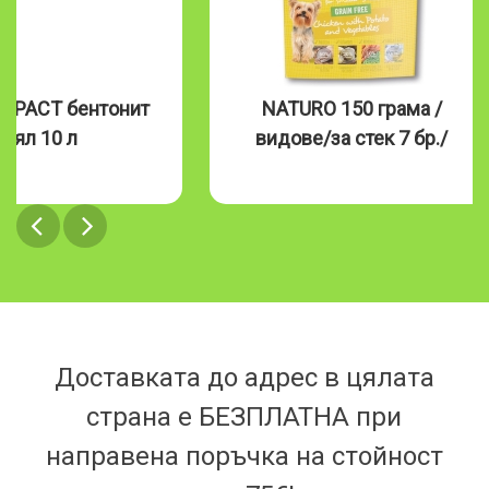
MPACT бентонит
NATURO 150 грама /
бял 10 л
видове/за стек 7 бр./
Доставката до адрес в цялата
страна е БЕЗПЛАТНА при
направена поръчка на стойност