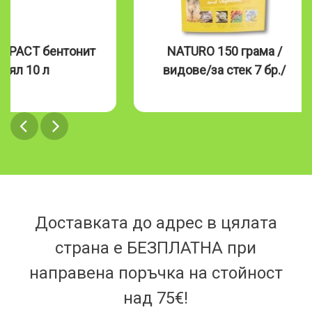
MPACT бентонит
NATURO 150 грама /
бял 10 л
видове/за стек 7 бр./
Доставката до адрес в цялата
страна е БЕЗПЛАТНА при
направена поръчка на стойност
над 75€!