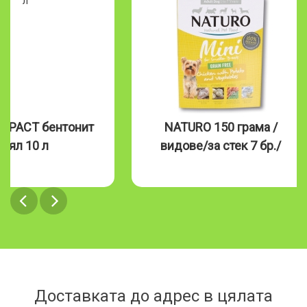
MPACT бентонит
NATURO 150 грама /
бял 10 л
видове/за стек 7 бр./
Доставката до адрес в цялата