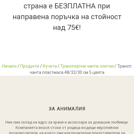
страна е БЕЗПЛАТНА при
направена поръчка на стойност
над 75€!
Начало
/
Продукти
/
Кучета
/
Транспортни чанти, клетки
/ Трансп.
чанта пластмаса 48/32/30 см 5 цвята
ЗА АНИМАЛИЯ
Ние сме склад на едро за храни и аксесоари за домашни любимци.
Компанията внася стоки от редица водещи европейски
производители, на които сме изключителни представители за