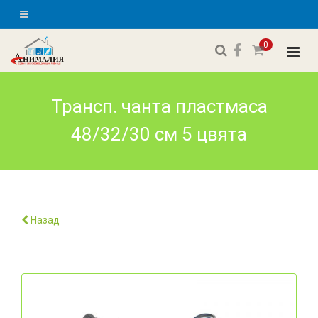
0
Трансп. чанта пластмаса
48/32/30 см 5 цвята
Назад